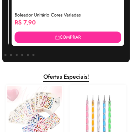
Boleador Unitário Cores Variadas
E
R$
7,90
R
COMPRAR
Ofertas Especiais!